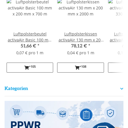
Luftpolsterbeutel
Luftpolsterkissen
Luftpo
activaAir Basic 100 mm
activaAir 130 mm x 200
activaAir 
x 200 mm x 700 m
mm x 2000 m
330 m
51,66 €
*
78,12 €
*
64
0,07 € pro 1 m
0,04 € pro 1 m
0,14 
+105
+108
Kategorien