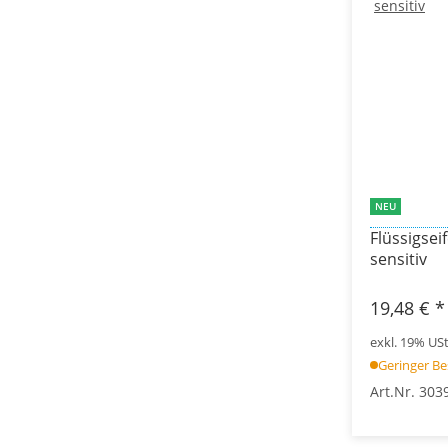
NEU
Flüssigseif
sensitiv
19,48 €
*
exkl. 19% USt.
Geringer B
Art.Nr. 303