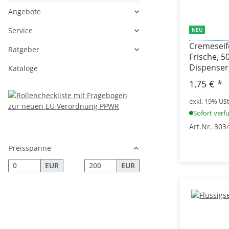
Angebote
Service
NEU
Cremeseif
Ratgeber
Frische, 5
Dispenser
Kataloge
1,75 €
*
exkl. 19% USt.
Sofort verf
Art.Nr. 303
Preisspanne
EUR
EUR