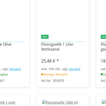
NEU
NE
e Olive
Flüssigseife 1 Liter
Flü
fettlösend
ge
25,48 €
*
18
, zzgl.
Versand
exkl. 19% USt., zzgl.
Versand
exk
uegbar
Geringer Bestand
So
367
Art.Nr. 303970
Art