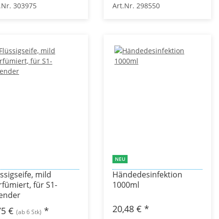
.Nr. 303975
Art.Nr. 298550
NEU
ssigseife, mild
Händedesinfektion
fümiert, für S1-
1000ml
ender
20,48 €
*
75 €
*
(ab 6 Stk)