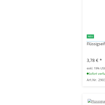
NEU
Flüssigseif
3,78 €
*
exkl. 19% USt.
Sofort verf
Art.Nr. 290