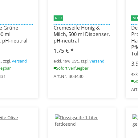
NEU
NE
e Grüne
Cremeseife Honig &
De
00 ml
Milch, 500 ml Dispenser,
Pr
, pH-neutral
pH-neutral
Ha
Pf
1,75 €
*
Tu
, zzgl.
Versand
exkl. 19% USt., zzgl.
Versand
3,
uegbar
Sofort verfuegbar
exk
431
Art.Nr. 303430
So
Art