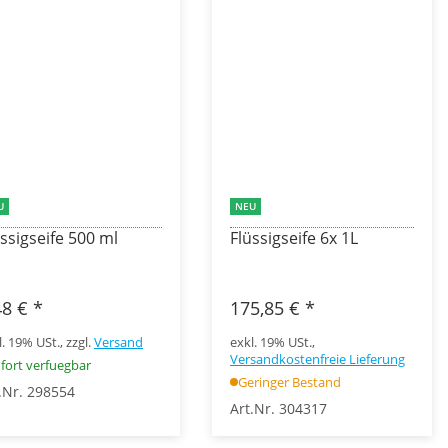
U
NEU
üssigseife 500 ml
Flüssigseife 6x 1L
48 €
*
175,85 €
*
l. 19% USt., zzgl.
Versand
exkl. 19% USt.,
Versandkostenfreie Lieferung
fort verfuegbar
Geringer Bestand
.Nr. 298554
Art.Nr. 304317