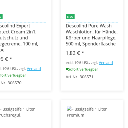
U
NEU
scolind Expert
Descolind Pure Wash
otect Cream 2in1,
Waschlotion, für Hände,
utschutz und
Körper und Haarpflege,
legecreme, 100 ml,
500 ml, Spenderflasche
be
1,82 €
*
95 €
*
exkl. 19% USt., zzgl.
Versand
l. 19% USt., zzgl.
Versand
Sofort verfuegbar
fort verfuegbar
Art.Nr. 306571
.Nr. 306570