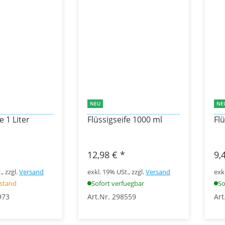
NEU
NE
e 1 Liter
Flüssigseife 1000 ml
Fl
12,98 €
*
9,
, zzgl.
Versand
exkl. 19% USt., zzgl.
Versand
exk
estand
Sofort verfuegbar
So
973
Art.Nr. 298559
Art