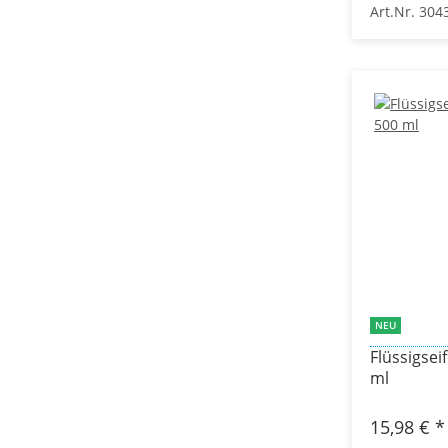
Art.Nr. 304
NEU
Flüssigse
ml
15,98 €
*