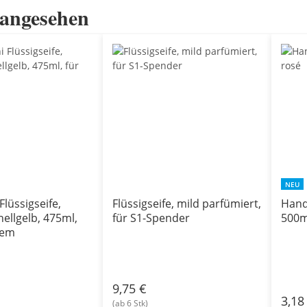
 angesehen
NEU
Flüssigseife,
Flüssigseife, mild parfümiert,
Han
ellgelb, 475ml,
für S1-Spender
500m
tem
9,75 €
3,18
(ab 6 Stk)