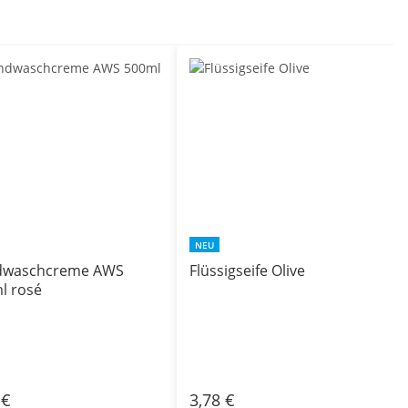
NEU
dwaschcreme AWS
Flüssigseife Olive
l rosé
 €
3,78 €