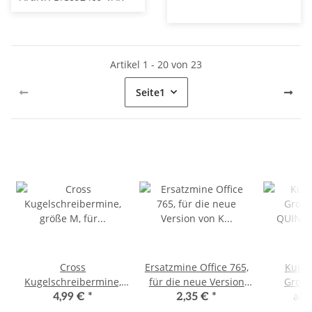
Artikel 1 - 20 von 23
Seite
1
Cross
Ersatzmine Office 765,
Kugel
Kugelschreibermine,
für die neue Version
Groß
größe M, für alle Cross
von K 15, Jumbospitze,
QUINKf
ab
4,99 €
*
2,35 €
*
Modelle mit
10 Stück