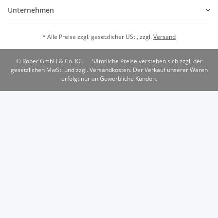
Unternehmen
* Alle Preise zzgl. gesetzlicher USt., zzgl.
Versand
© Roper GmbH & Co. KG
Sämtliche Preise verstehen sich zzgl. der
gesetzlichen MwSt. und zzgl. Versandkosten. Der Verkauf unserer Waren
erfolgt nur an Gewerbliche Kunden.