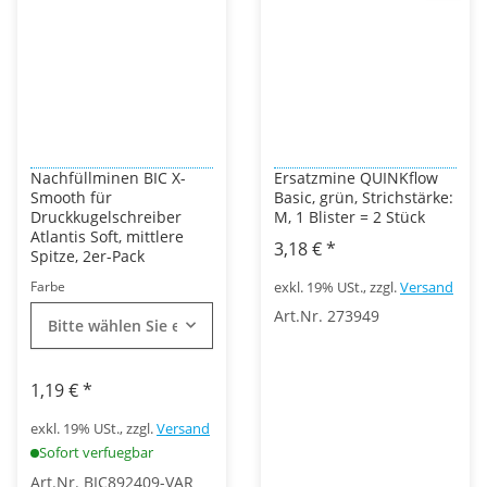
Nachfüllminen BIC X-
Ersatzmine QUINKflow
Smooth für
Basic, grün, Strichstärke:
Druckkugelschreiber
M, 1 Blister = 2 Stück
Atlantis Soft, mittlere
3,18 €
*
Spitze, 2er-Pack
Farbe
exkl. 19% USt., zzgl.
Versand
Art.Nr. 273949
Bitte wählen Sie eine Variation.
1,19 €
*
exkl. 19% USt., zzgl.
Versand
Sofort verfuegbar
Art.Nr. BIC892409-VAR