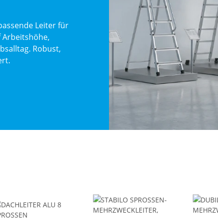
passende Leiter für
f Arbeitshöhe,
salltag. Robust,
rt.