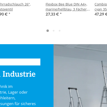
hrradschlauch 26",
Flexbox Bee Blue DIN A4+,
Combip
toventil
marine/hellblau, 3 Fächer,
cyan 35
für Büroutensilien
,90 €
*
27,33 €
*
47,29 
 Industrie
hnik im
trie, Lager oder
hleitern,
ösungen für sicheres