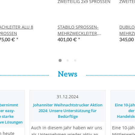
ACHLEITER ALU 8
STABILO SPROSSEN-
DUBILO
PROSSEN
MEHRZWECKLEITER,
MEHRZW
ZWEITEILIG 2x9 SPROSSEN
ZWEITE
75,00 €
*
401,00 €
*
345,00
News
31.12.2024
übernimmt
Johanniter Weihnachtstrucker Aktion
Eine 10-jäh
er easy-
2024: Unsere Unterstützung für
der
 starke
Bedürftige
Handelsk
ive Lösungen
Auch in diesem Jahr haben wir uns
Eine 10-jäh
n heute
als Unternehmen wieder aktiv an
Mittlerwei