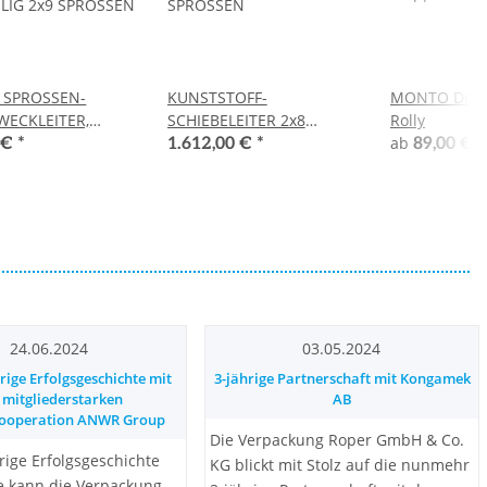
 SPROSSEN-
KUNSTSTOFF-
MONTO Doppe
ECKLEITER,
SCHIEBELEITER 2x8
Rolly
ILIG 2x9 SPROSSEN
SPROSSEN
ab
 €
*
1.612,00 €
*
89,00 €
*
24.06.2024
03.05.2024
rige Erfolgsgeschichte mit
3-jährige Partnerschaft mit Kongamek
 mitgliederstarken
AB
ooperation ANWR Group
Die Verpackung Roper GmbH & Co.
rige Erfolgsgeschichte
KG blickt mit Stolz auf die nunmehr
le kann die Verpackung