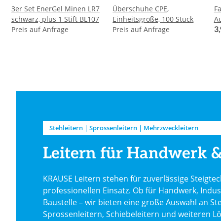
3er Set EnerGel Minen LR7
Überschuhe CPE,
Fa
schwarz, plus 1 Stift BL107
Einheitsgröße, 100 Stück
Au
Preis auf Anfrage
Preis auf Anfrage
3
Stehleitern | Sprossenleitern | Mehrzweckleitern
Leitern für Handwerk &
KRAUSE Leitern stehen für zuverlässige Steigtec
professionellen Einsatz. Ob für Handwerk, Indus
Baustelle – wir bieten eine große Auswahl an Ste
Sprossenleitern, Schiebeleitern und weiteren L