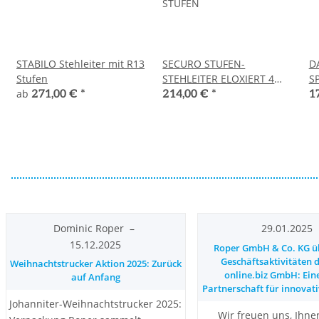
STABILO Stehleiter mit R13
SECURO STUFEN-
D
Stufen
STEHLEITER ELOXIERT 4
S
ab
STUFEN
271,00 €
*
214,00 €
*
1
Dominic Roper
–
29.01.2025
15.12.2025
Roper GmbH & Co. KG 
Geschäftsaktivitäten d
Weihnachtstrucker Aktion 2025: Zurück
online.biz GmbH: Eine
auf Anfang
Partnerschaft für innovat
Johanniter-Weihnachtstrucker 2025:
Wir freuen uns, Ihne