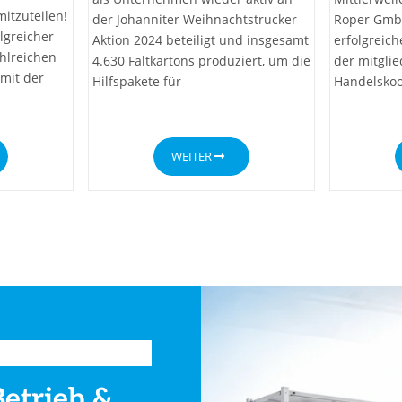
mitzuteilen!
der Johanniter Weihnachtstrucker
Roper GmbH
lgreicher
Aktion 2024 beteiligt und insgesamt
erfolgreic
hlreichen
4.630 Faltkartons produziert, um die
der mitgli
mit der
Hilfspakete für
Handelsko
WEITER
Betrieb &