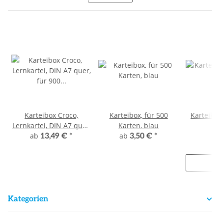
Karteibox Croco,
Karteibox, für 500
Karteikar
Lernkartei, DIN A7 quer,
Karten, blau
für 900 Karten,
ab
ab
13,49 €
*
3,50 €
*
4,
transluzent schwarz
121 x 246 x 85 mm
Kategorien