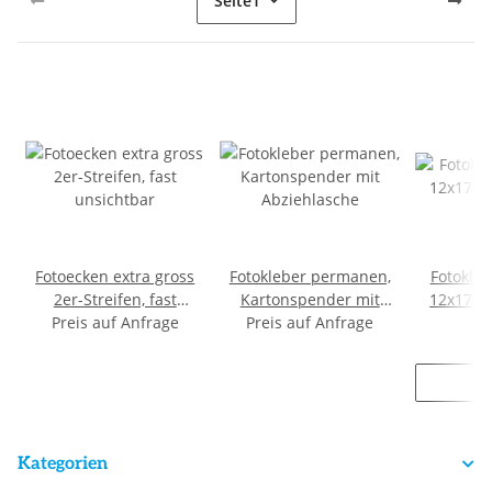
Seite
1
Fotoecken extra gross
Fotokleber permanen,
Fotokle
2er-Streifen, fast
Kartonspender mit
12x17 m
Preis auf Anfrage
unsichtbar
Preis auf Anfrage
Abziehlasche
7,
Kategorien