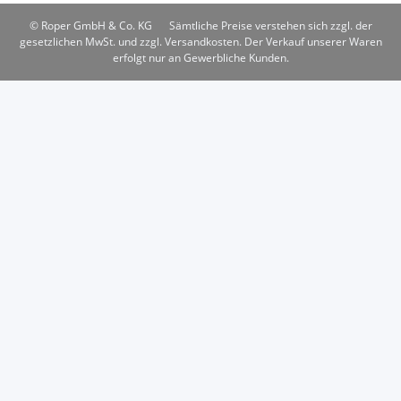
© Roper GmbH & Co. KG
Sämtliche Preise verstehen sich zzgl. der
gesetzlichen MwSt. und zzgl. Versandkosten. Der Verkauf unserer Waren
erfolgt nur an Gewerbliche Kunden.