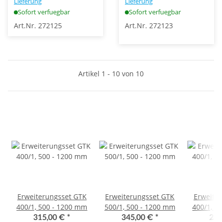
Lieferung
Lieferung
Sofort verfuegbar
Sofort verfuegbar
Art.Nr. 272125
Art.Nr. 272123
Artikel 1 - 10 von 10
Erweiterungsset GTK
Erweiterungsset GTK
Erweite
400/1, 500 - 1200 mm
500/1, 500 - 1200 mm
400/1, 4
315,00 €
*
345,00 €
*
255