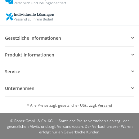
Persönlich und lösungsorientiert
Individuelle Lösungen
Passend zu Ihrem Bedarf
Gesetzliche Informationen
Produkt Informationen
Service
Unternehmen
* Alle Preise zzgl. gesetzlicher USt., zzgl.
Versand
© Roper GmbH & Co. KG
Sämtliche Preise verstehen sich zzgl. der
gesetzlichen MwSt. und zzgl. Versandkosten. Der Verkauf unserer Waren
erfolgt nur an Gewerbliche Kunden.