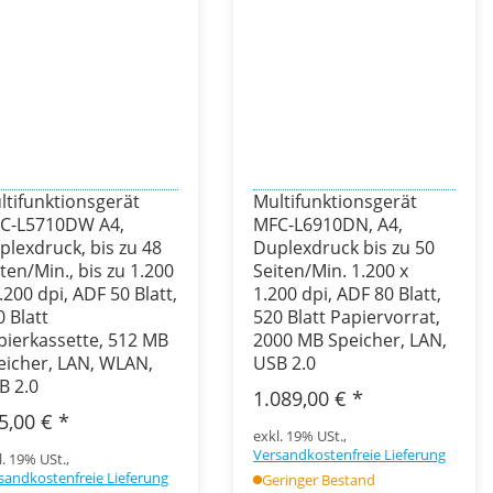
ltifunktionsgerät
Multifunktionsgerät
C-L5710DW A4,
MFC-L6910DN, A4,
plexdruck, bis zu 48
Duplexdruck bis zu 50
ten/Min., bis zu 1.200
Seiten/Min. 1.200 x
.200 dpi, ADF 50 Blatt,
1.200 dpi, ADF 80 Blatt,
 Blatt
520 Blatt Papiervorrat,
pierkassette, 512 MB
2000 MB Speicher, LAN,
eicher, LAN, WLAN,
USB 2.0
B 2.0
1.089,00 €
*
5,00 €
*
exkl. 19% USt.,
Versandkostenfreie Lieferung
l. 19% USt.,
sandkostenfreie Lieferung
Geringer Bestand