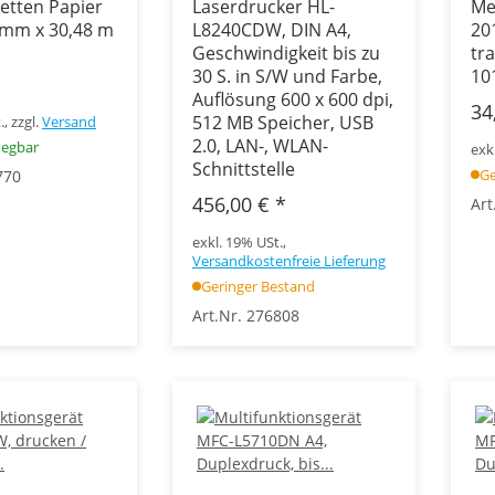
etten Papier
Laserdrucker HL-
Me
 mm x 30,48 m
L8240CDW, DIN A4,
20
Geschwindigkeit bis zu
tra
30 S. in S/W und Farbe,
10
Auflösung 600 x 600 dpi,
34
512 MB Speicher, USB
, zzgl.
Versand
2.0, LAN-, WLAN-
uegbar
exk
Schnittstelle
Ge
770
456,00 €
*
Art
exkl. 19% USt.,
Versandkostenfreie Lieferung
Geringer Bestand
Art.Nr. 276808