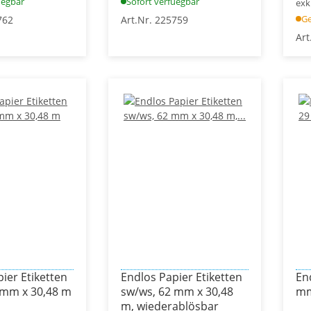
uegbar
Sofort verfuegbar
exk
Ge
762
Art.Nr. 225759
Art
ier Etiketten
Endlos Papier Etiketten
En
 mm x 30,48 m
sw/ws, 62 mm x 30,48
mm
m, wiederablösbar