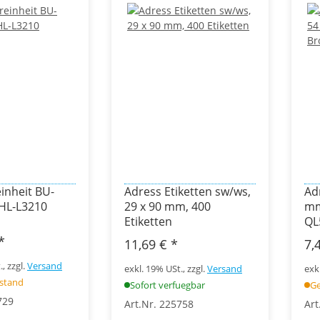
inheit BU-
Adress Etiketten sw/ws,
Ad
 HL-L3210
29 x 90 mm, 400
mm
Etiketten
QL
*
11,69 €
*
7,
, zzgl.
Versand
exkl. 19% USt., zzgl.
Versand
exk
estand
Sofort verfuegbar
Ge
729
Art.Nr. 225758
Art