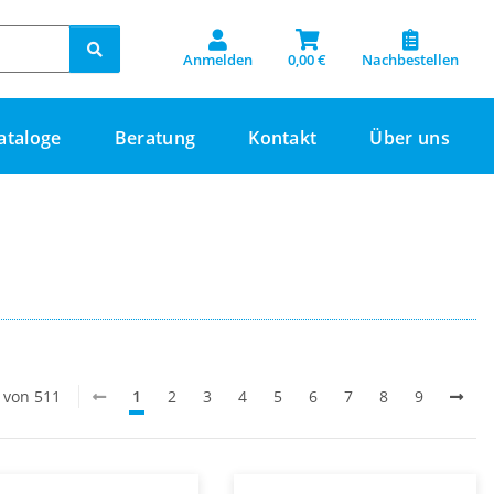
Anmelden
0,00 €
Nachbestellen
ataloge
Beratung
Kontakt
Über uns
0 von 511
1
2
3
4
5
6
7
8
9