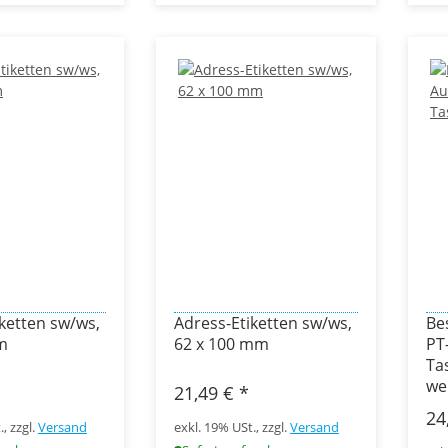
ketten sw/ws,
Adress-Etiketten sw/ws,
Be
m
62 x 100 mm
PT
Ta
we
21,49 €
*
24
, zzgl.
Versand
exkl. 19% USt., zzgl.
Versand