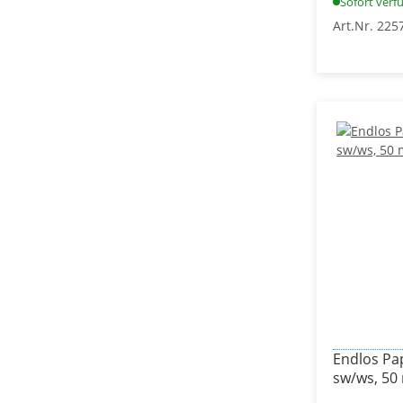
Sofort verf
Art.Nr. 225
Endlos Pap
sw/ws, 50