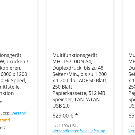
tionsgerät
Multifunktionsgerät
Mu
W, drucken /
MFC-L5710DN A4,
MF
 kopieren,
Duplexdruck, bis zu 48
Du
 6000 x 1200
Seiten/Min., bis zu 1.200
Sei
.0 Hi-Speed,
x 1.200 dpi, ADF 50 Blatt,
x 1
ttstelle,
250 Blatt
250
nktion
Papierkassette, 512 MB
Pa
Speicher, LAN, WLAN,
Sp
*
USB 2.0
US
, zzgl.
Versand
629,00 €
*
65
estand
exkl. 19% USt.,
exk
917
Versandkostenfreie Lieferung
Ver