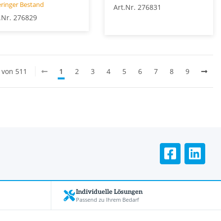
ringer Bestand
Art.Nr. 276831
.Nr. 276829
0 von 511
1
2
3
4
5
6
7
8
9
Individuelle Lösungen
Passend zu Ihrem Bedarf