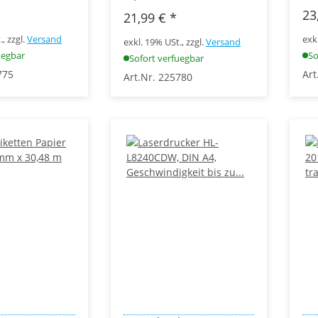
23
21,99 €
*
, zzgl.
Versand
exk
exkl. 19% USt., zzgl.
Versand
uegbar
So
Sofort verfuegbar
775
Art
Art.Nr. 225780