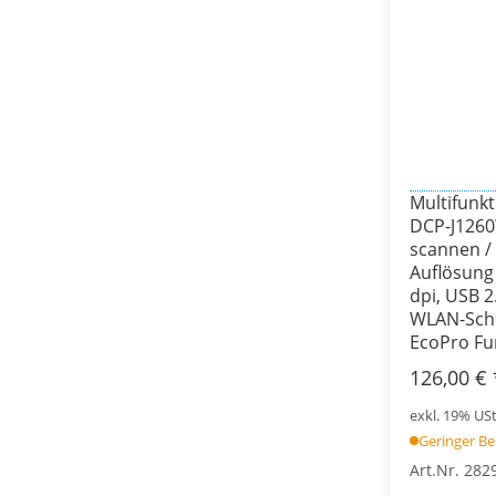
Multifunk
DCP-J1260
scannen /
Auflösung
dpi, USB 2
WLAN-Schni
EcoPro Fu
126,00 €
exkl. 19% USt.
Geringer B
Art.Nr. 282