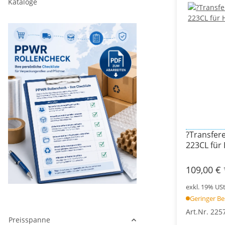
Kataloge
?Transfere
223CL für
109,00 €
exkl. 19% USt.
Geringer B
Art.Nr. 225
Preisspanne