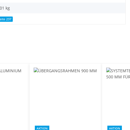
,01
kg
eite 237
AKTION
AKTION