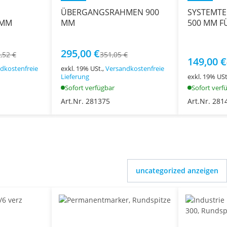
ÜBERGANGSRAHMEN 900
SYSTEMTE
 MM
MM
500 MM F
295,00 €
,52 €
351,05 €
149,00 €
dkostenfreie
exkl. 19% USt.,
Versandkostenfreie
Lieferung
exkl. 19% USt.
Sofort verfügbar
Sofort verf
Art.Nr. 281375
Art.Nr. 281
uncategorized anzeigen