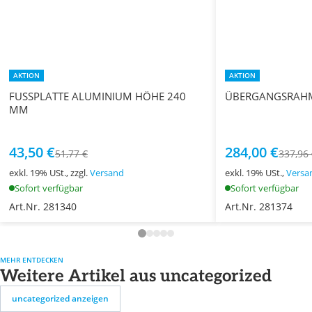
AKTION
AKTION
FUSSPLATTE ALUMINIUM HÖHE 240
ÜBERGANGSRAH
MM
43,50 €
284,00 €
51,77 €
337,96
exkl. 19% USt., zzgl.
Versand
exkl. 19% USt.,
Versa
Sofort verfügbar
Sofort verfügbar
Art.Nr. 281340
Art.Nr. 281374
MEHR ENTDECKEN
Weitere Artikel aus uncategorized
uncategorized anzeigen