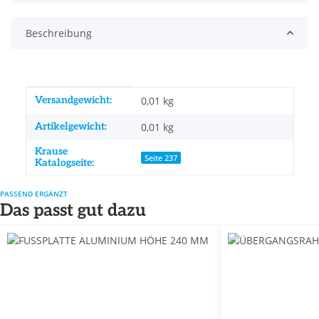
Beschreibung
Produkteigenschaft
Wert
Versandgewicht:
0,01 kg
Artikelgewicht:
0,01
kg
Krause
Seite 237
Katalogseite:
PASSEND ERGÄNZT
Das passt gut dazu