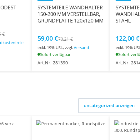
PODEST
SYSTEMTEILE WANDHALTER
SYSTEMTEI
150-200 MM VERSTELLBAR,
WANDHALT
GRUNDPLATTE 120x120 MM
STAHL
6 €
59,00 €
122,00 €
70,21 €
dkostenfreie
exkl. 19% USt., zzgl.
Versand
exkl. 19% USt.
Sofort verfügbar
Sofort verf
Art.Nr. 281390
Art.Nr. 281
uncategorized anzeigen