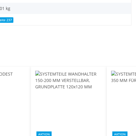
,01
kg
eite 237
AKTION
AKTION