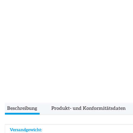
Beschreibung
Produkt- und Konformitätsdaten
Produkteigenschaft
Wert
Versandgewicht: