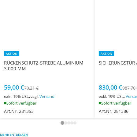
AKTION
AKTION
RÜCKENSCHUTZ-STREBE ALUMINIUM
SICHERUNGSTÜR
3.000 MM
59,00 €
830,00 €
70,21 €
987,70
exkl. 19% USt., zzgl.
Versand
exkl. 19% USt.,
Versa
Sofort verfügbar
Sofort verfügbar
Art.Nr. 281353
Art.Nr. 281386
MEHR ENTDECKEN