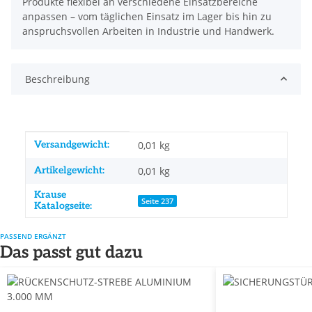
Produkte flexibel an verschiedene Einsatzbereiche
anpassen – vom täglichen Einsatz im Lager bis hin zu
anspruchsvollen Arbeiten in Industrie und Handwerk.
Beschreibung
Produkteigenschaft
Wert
Versandgewicht:
0,01 kg
Artikelgewicht:
0,01
kg
Krause
Seite 237
Katalogseite:
PASSEND ERGÄNZT
Das passt gut dazu