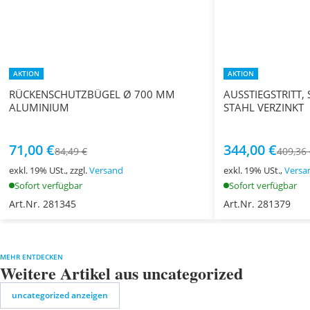
AKTION
AKTION
RÜCKENSCHUTZBÜGEL Ø 700 MM
AUSSTIEGSTRITT,
ALUMINIUM
STAHL VERZINKT
71,00 €
344,00 €
84,49 €
409,36
exkl. 19% USt., zzgl.
Versand
exkl. 19% USt.,
Versa
Sofort verfügbar
Sofort verfügbar
Art.Nr. 281345
Art.Nr. 281379
MEHR ENTDECKEN
Weitere Artikel aus uncategorized
uncategorized anzeigen