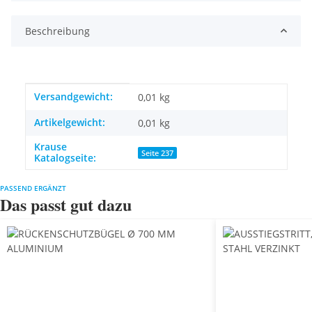
Beschreibung
Produkteigenschaft
Wert
Versandgewicht:
0,01 kg
Artikelgewicht:
0,01
kg
Krause
Seite 237
Katalogseite:
PASSEND ERGÄNZT
Das passt gut dazu