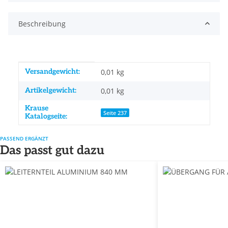
Beschreibung
Produkteigenschaft
Wert
Versandgewicht:
0,01 kg
Artikelgewicht:
0,01
kg
Krause
Seite 237
Katalogseite:
PASSEND ERGÄNZT
Das passt gut dazu