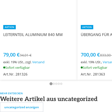
AKTION
AKTION
LEITERNTEIL ALUMINIUM 840 MM
ÜBERGANG FÜR 
79,00 €
700,00 €
94,01 €
833,00
exkl. 19% USt., zzgl.
Versand
exkl. 19% USt.,
Versa
Sofort verfügbar
Sofort verfügbar
Art.Nr. 281326
Art.Nr. 281363
MEHR ENTDECKEN
Weitere Artikel aus uncategorized
uncategorized anzeigen