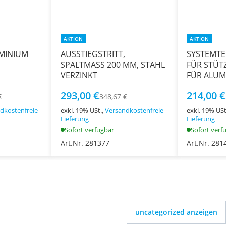
AKTION
AKTION
UMINIUM
AUSSTIEGSTRITT,
SYSTEMTE
SPALTMASS 200 MM, STAHL
FÜR STÜT
VERZINKT
FÜR ALUM
293,00 €
214,00 €
€
348,67 €
dkostenfreie
exkl. 19% USt.,
Versandkostenfreie
exkl. 19% USt
Lieferung
Lieferung
Sofort verfügbar
Sofort verf
Art.Nr. 281377
Art.Nr. 281
uncategorized anzeigen