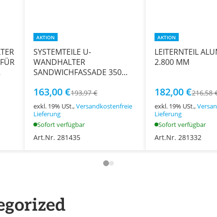
AKTION
AKTION
LTER
SYSTEMTEILE U-
LEITERNTEIL AL
 FÜR
WANDHALTER
2.800 MM
SANDWICHFASSADE 350
MM FÜR STAHL
163,00 €
182,00 €
193,97 €
216,58 
exkl. 19% USt.,
Versandkostenfreie
exkl. 19% USt.,
Versan
Lieferung
Lieferung
Sofort verfügbar
Sofort verfügbar
Art.Nr. 281435
Art.Nr. 281332
egorized