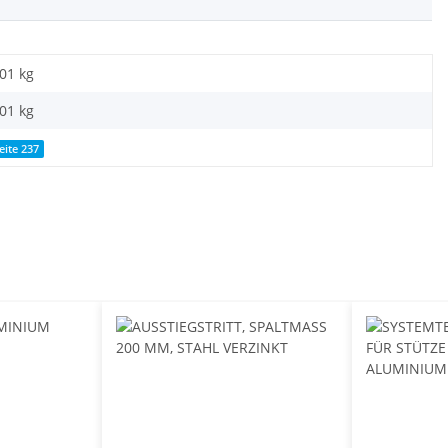
,01 kg
,01
kg
eite 237