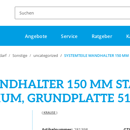
Angebote
Service
Ratgeber
K
darf
Sonstige
uncategorized
SYSTEMTEILE WANDHALTER 150 MM
NDHALTER 150 MM S
UM, GRUNDPLATTE 5
( KRAUSE )
Artikelnummer:
281398
GT