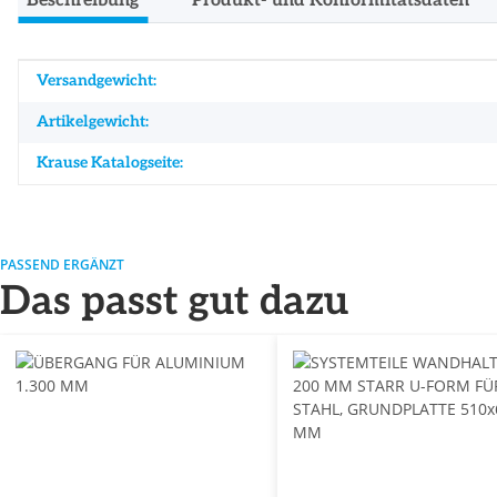
Beschreibung
Produkt- und Konformitätsdaten
Produkteigenschaft
Wert
Versandgewicht:
Artikelgewicht:
Krause Katalogseite:
PASSEND ERGÄNZT
Das passt gut dazu