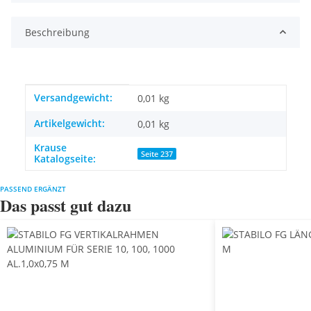
Beschreibung
Produkteigenschaft
Wert
Versandgewicht:
0,01 kg
Artikelgewicht:
0,01
kg
Krause
Seite 237
Katalogseite:
PASSEND ERGÄNZT
Das passt gut dazu