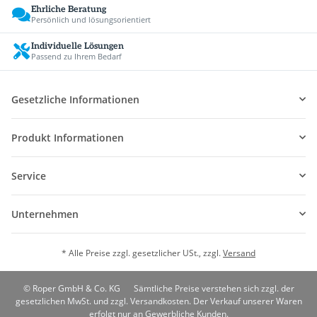
Ehrliche Beratung
Persönlich und lösungsorientiert
Individuelle Lösungen
Passend zu Ihrem Bedarf
Gesetzliche Informationen
Produkt Informationen
Service
Unternehmen
* Alle Preise zzgl. gesetzlicher USt., zzgl.
Versand
© Roper GmbH & Co. KG
Sämtliche Preise verstehen sich zzgl. der
gesetzlichen MwSt. und zzgl. Versandkosten. Der Verkauf unserer Waren
erfolgt nur an Gewerbliche Kunden.