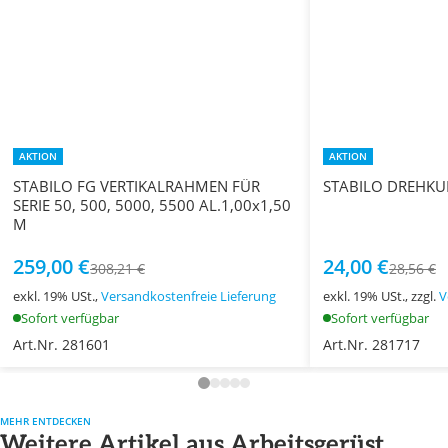
AKTION
AKTION
STABILO FG VERTIKALRAHMEN FÜR
STABILO DREHKU
SERIE 50, 500, 5000, 5500 AL.1,00x1,50
M
259,00 €
24,00 €
308,21 €
28,56 €
exkl. 19% USt.,
Versandkostenfreie Lieferung
exkl. 19% USt., zzgl.
V
Sofort verfügbar
Sofort verfügbar
Art.Nr. 281601
Art.Nr. 281717
MEHR ENTDECKEN
Weitere Artikel aus Arbeitsgerüst