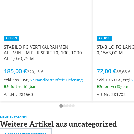
AKTION
AKTION
STABILO FG VERTIKALRAHMEN
STABILO FG LÄN
ALUMINIUM FÜR SERIE 10, 100, 1000
0,15x3,00 M
AL.1,0x0,75 M
185,00 €
72,00 €
220,15 €
85,68 €
exkl. 19% USt.,
Versandkostenfreie Lieferung
exkl. 19% USt., zzgl.
V
Sofort verfügbar
Sofort verfügbar
Art.Nr. 281560
Art.Nr. 281702
MEHR ENTDECKEN
Weitere Artikel aus uncategorized
uncategorized anzeigen