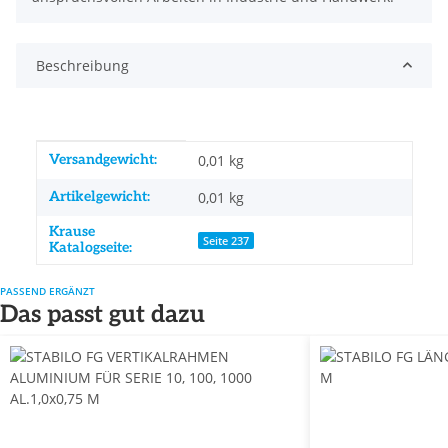
Beschreibung
Produkteigenschaft
Wert
Versandgewicht:
0,01 kg
Artikelgewicht:
0,01
kg
Krause
Seite 237
Katalogseite:
PASSEND ERGÄNZT
Das passt gut dazu