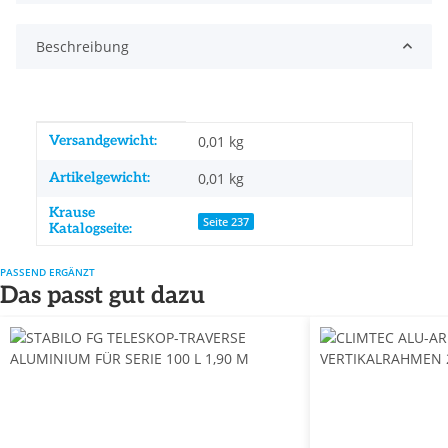
Beschreibung
Produkteigenschaft
Wert
Versandgewicht:
0,01 kg
Artikelgewicht:
0,01
kg
Krause
Seite 237
Katalogseite:
PASSEND ERGÄNZT
Das passt gut dazu