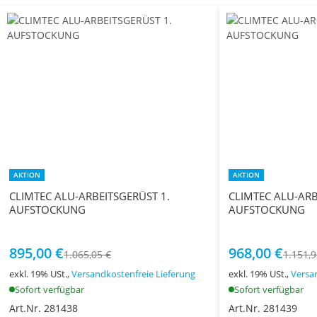
AKTION
AKTION
CLIMTEC ALU-ARBEITSGERÜST 1.
CLIMTEC ALU-ARB
AUFSTOCKUNG
AUFSTOCKUNG
895,00 €
968,00 €
1.065,05 €
1.151,9
exkl. 19% USt.,
Versandkostenfreie Lieferung
exkl. 19% USt.,
Versa
Sofort verfügbar
Sofort verfügbar
Art.Nr. 281438
Art.Nr. 281439