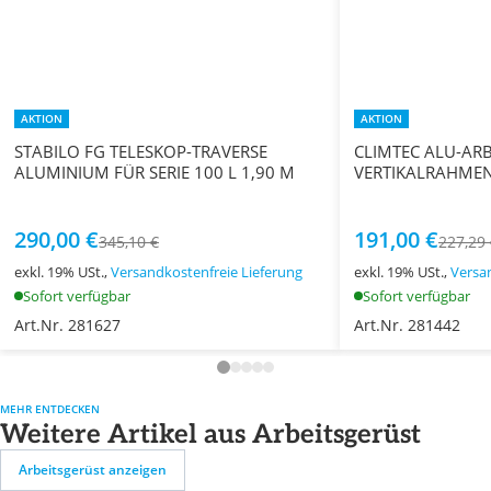
AKTION
AKTION
STABILO FG TELESKOP-TRAVERSE
CLIMTEC ALU-AR
ALUMINIUM FÜR SERIE 100 L 1,90 M
VERTIKALRAHMEN 
290,00 €
191,00 €
345,10 €
227,29
exkl. 19% USt.,
Versandkostenfreie Lieferung
exkl. 19% USt.,
Versa
Sofort verfügbar
Sofort verfügbar
Art.Nr. 281627
Art.Nr. 281442
MEHR ENTDECKEN
Weitere Artikel aus Arbeitsgerüst
Arbeitsgerüst anzeigen