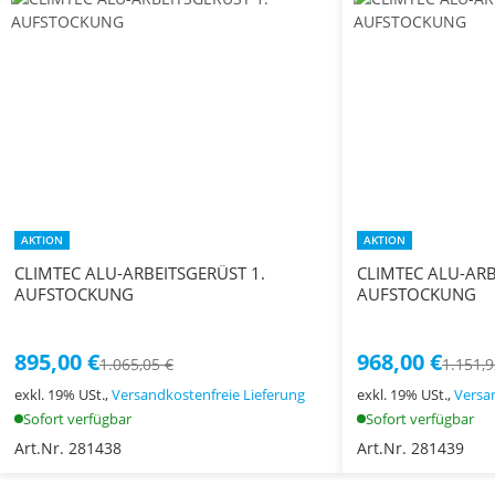
AKTION
AKTION
CLIMTEC ALU-ARBEITSGERÜST 1.
CLIMTEC ALU-ARB
AUFSTOCKUNG
AUFSTOCKUNG
895,00 €
968,00 €
1.065,05 €
1.151,9
exkl. 19% USt.,
Versandkostenfreie Lieferung
exkl. 19% USt.,
Versa
Sofort verfügbar
Sofort verfügbar
Art.Nr. 281438
Art.Nr. 281439