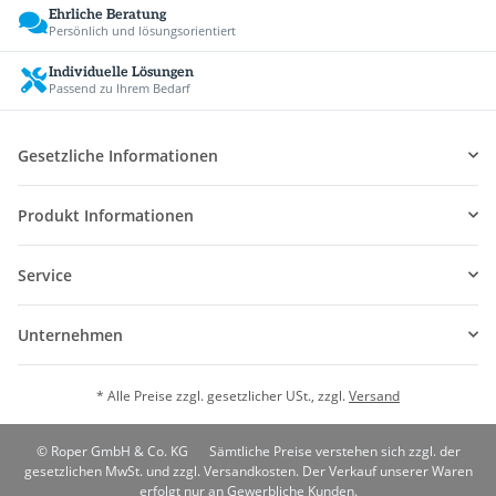
Ehrliche Beratung
Persönlich und lösungsorientiert
Individuelle Lösungen
Passend zu Ihrem Bedarf
Gesetzliche Informationen
Produkt Informationen
Service
Unternehmen
* Alle Preise zzgl. gesetzlicher USt., zzgl.
Versand
© Roper GmbH & Co. KG
Sämtliche Preise verstehen sich zzgl. der
gesetzlichen MwSt. und zzgl. Versandkosten. Der Verkauf unserer Waren
erfolgt nur an Gewerbliche Kunden.