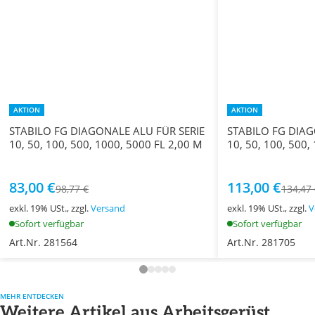
AKTION
AKTION
STABILO FG DIAGONALE ALU FÜR SERIE
STABILO FG DIAG
10, 50, 100, 500, 1000, 5000 FL 2,00 M
10, 50, 100, 500,
83,00 €
113,00 €
98,77 €
134,47
exkl. 19% USt., zzgl.
Versand
exkl. 19% USt., zzgl.
V
Sofort verfügbar
Sofort verfügbar
Art.Nr. 281564
Art.Nr. 281705
MEHR ENTDECKEN
Weitere Artikel aus Arbeitsgerüst