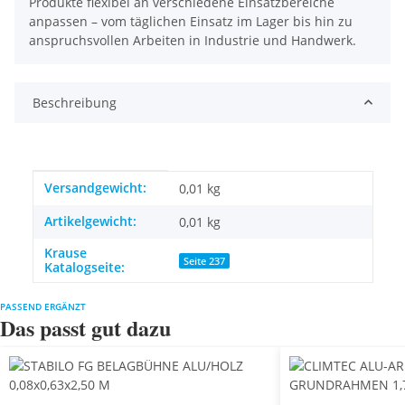
Produkte flexibel an verschiedene Einsatzbereiche
anpassen – vom täglichen Einsatz im Lager bis hin zu
anspruchsvollen Arbeiten in Industrie und Handwerk.
Beschreibung
Produkteigenschaft
Wert
Versandgewicht:
0,01 kg
Artikelgewicht:
0,01
kg
Krause
Seite 237
Katalogseite:
PASSEND ERGÄNZT
Das passt gut dazu