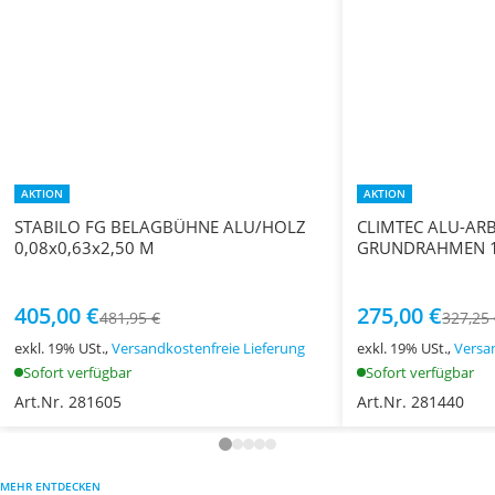
AKTION
AKTION
STABILO FG BELAGBÜHNE ALU/HOLZ
CLIMTEC ALU-AR
0,08x0,63x2,50 M
GRUNDRAHMEN 1,
405,00 €
275,00 €
481,95 €
327,25
exkl. 19% USt.,
Versandkostenfreie Lieferung
exkl. 19% USt.,
Versa
Sofort verfügbar
Sofort verfügbar
Art.Nr. 281605
Art.Nr. 281440
MEHR ENTDECKEN