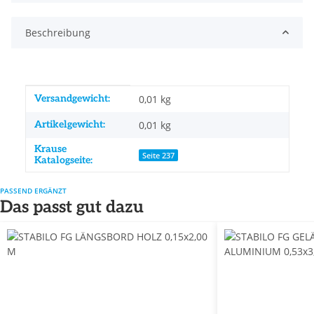
Beschreibung
Produkteigenschaft
Wert
Versandgewicht:
0,01 kg
Artikelgewicht:
0,01
kg
Krause
Seite 237
Katalogseite:
PASSEND ERGÄNZT
Das passt gut dazu