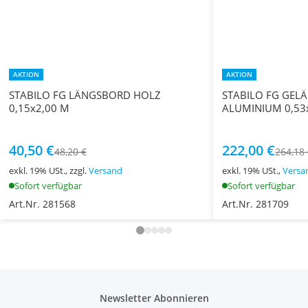
AKTION
AKTION
STABILO FG LÄNGSBORD HOLZ
STABILO FG GE
0,15x2,00 M
ALUMINIUM 0,53
40,50 €
222,00 €
48,20 €
264,18
exkl. 19% USt., zzgl.
Versand
exkl. 19% USt.,
Versa
Sofort verfügbar
Sofort verfügbar
Art.Nr. 281568
Art.Nr. 281709
Newsletter Abonnieren