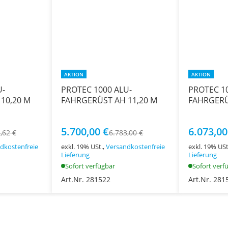
AKTION
AKTION
U-
PROTEC 1000 ALU-
PROTEC 1
10,20 M
FAHRGERÜST AH 11,20 M
FAHRGERÜ
5.700,00 €
6.073,00
,62 €
6.783,00 €
dkostenfreie
exkl. 19% USt.,
Versandkostenfreie
exkl. 19% USt
Lieferung
Lieferung
Sofort verfügbar
Sofort verf
Art.Nr. 281522
Art.Nr. 281