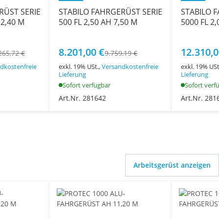
RÜST SERIE
STABILO FAHRGERÜST SERIE
STABILO 
12,40 M
500 FL 2,50 AH 7,50 M
5000 FL 2,
8.201,00 €
12.310,0
265,72 €
9.759,19 €
dkostenfreie
exkl. 19% USt.,
Versandkostenfreie
exkl. 19% USt
Lieferung
Lieferung
Sofort verfügbar
Sofort verf
Art.Nr. 281642
Art.Nr. 281
Arbeitsgerüst anzeigen