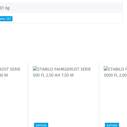
,01
kg
eite 237
AKTION
AKTION