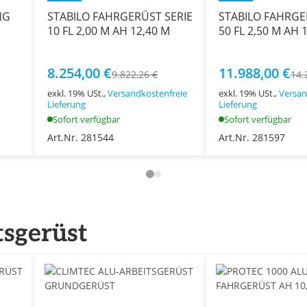
NG
STABILO FAHRGERÜST SERIE
STABILO FAHRGE
10 FL 2,00 M AH 12,40 M
50 FL 2,50 M AH 
8.254,00 €
11.988,00 €
9.822,26 €
14.
exkl. 19% USt.,
Versandkostenfreie
exkl. 19% USt.,
Versan
Lieferung
Lieferung
Sofort verfügbar
Sofort verfügbar
Art.Nr. 281544
Art.Nr. 281597
tsgerüst