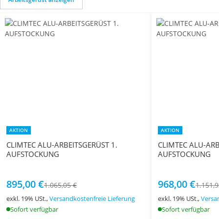
AKTION
AKTION
CLIMTEC ALU-ARBEITSGERÜST 1.
CLIMTEC ALU-ARB
AUFSTOCKUNG
AUFSTOCKUNG
895,00 €
968,00 €
1.065,05 €
1.151,9
exkl. 19% USt.,
Versandkostenfreie Lieferung
exkl. 19% USt.,
Versa
Sofort verfügbar
Sofort verfügbar