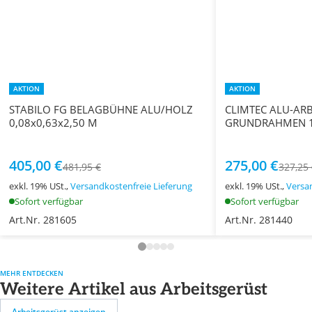
AKTION
AKTION
STABILO FG BELAGBÜHNE ALU/HOLZ
CLIMTEC ALU-AR
0,08x0,63x2,50 M
GRUNDRAHMEN 1,
405,00 €
275,00 €
481,95 €
327,25
exkl. 19% USt.,
Versandkostenfreie Lieferung
exkl. 19% USt.,
Versa
Sofort verfügbar
Sofort verfügbar
Art.Nr. 281605
Art.Nr. 281440
MEHR ENTDECKEN
Weitere Artikel aus Arbeitsgerüst
Arbeitsgerüst anzeigen