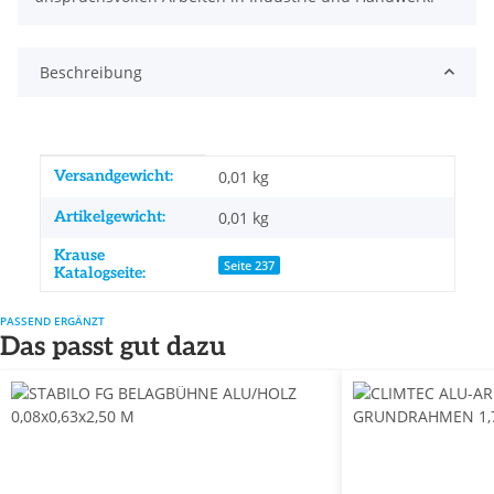
Beschreibung
Produkteigenschaft
Wert
Versandgewicht:
0,01 kg
Artikelgewicht:
0,01
kg
Krause
Seite 237
Katalogseite:
PASSEND ERGÄNZT
Das passt gut dazu