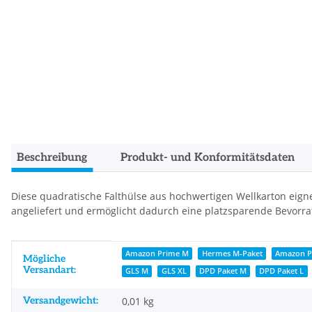
Beschreibung
Produkt- und Konformitätsdaten
Diese quadratische Falthülse aus hochwertigen Wellkarton eigne
angeliefert und ermöglicht dadurch eine platzsparende Bevorra
Produkteigenschaft
Wert
Amazon Prime M
Hermes M-Paket
Amazon P
Mögliche
Versandart:
GLS M
GLS XL
DPD Paket M
DPD Paket L
Versandgewicht:
0,01 kg