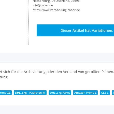
Flossenbürg, Deutschland, 92696
info@roper.de
https://www.verpackung-roper.de
x
Dieser Artikel hat Variationen
t sich für die Archivierung oder den Versand von gerollten Plänen
tung.
rime XL
DHL 2 kg - Päckchen M
DHL 2 kg Paket
Amazon Prime L
GLS L