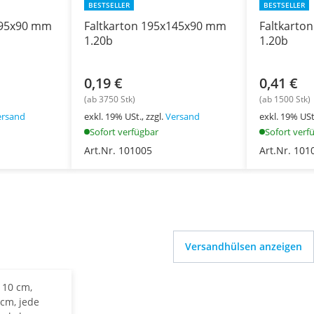
BESTSELLER
BESTSELLER
195x90 mm
Faltkarton 195x145x90 mm
Faltkarto
1.20b
1.20b
0,19 €
0,41 €
(ab 3750 Stk)
(ab 1500 Stk)
ersand
exkl. 19% USt., zzgl.
Versand
exkl. 19% USt.
Sofort verfügbar
Sofort verf
Art.Nr. 101005
Art.Nr. 101
Versandhülsen anzeigen