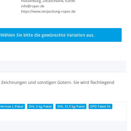
Flossenbürg, Deutschland, 92696
info@roper.de
https://www.verpackung-roper.de
. Wählen Sie bitte die gewünschte Variation aus.
, Zeichnungen und sonstigen Gütern. Sie wird flachliegend
Hermes L-Paket
DHL 5 kg-Paket
DHL 31,5 kg-Paket
DPD Paket XL