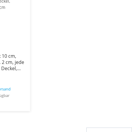
x 10 cm,
. 2 cm, jede
 Deckel,
,8 cm
ersand
ügbar