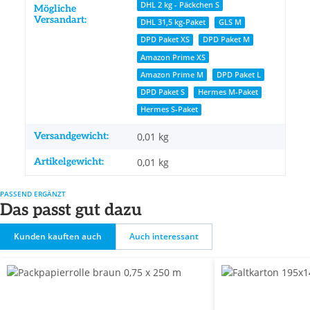
DHL 2 kg - Päckchen S
Mögliche
Versandart:
DHL 31,5 kg-Paket
GLS M
DPD Paket XS
DPD Paket M
Amazon Prime XS
Amazon Prime M
DPD Paket L
DPD Paket S
Hermes M-Paket
Hermes S-Paket
Versandgewicht:
0,01 kg
Artikelgewicht:
0,01
kg
PASSEND ERGÄNZT
Das passt gut dazu
Kunden kauften auch
Auch interessant