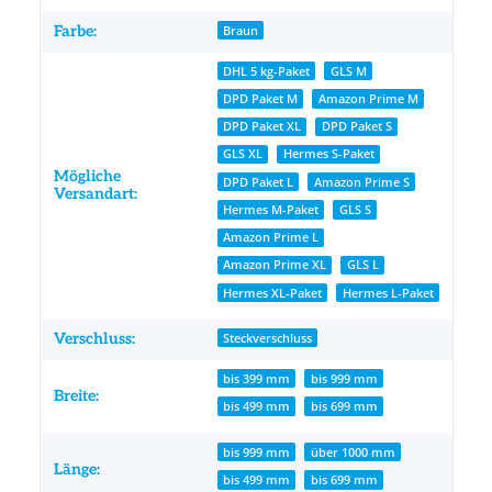
Farbe:
Braun
DHL 5 kg-Paket
GLS M
DPD Paket M
Amazon Prime M
DPD Paket XL
DPD Paket S
GLS XL
Hermes S-Paket
Mögliche
DPD Paket L
Amazon Prime S
Versandart:
Hermes M-Paket
GLS S
Amazon Prime L
Amazon Prime XL
GLS L
Hermes XL-Paket
Hermes L-Paket
Verschluss:
Steckverschluss
bis 399 mm
bis 999 mm
Breite:
bis 499 mm
bis 699 mm
bis 999 mm
über 1000 mm
Länge:
bis 499 mm
bis 699 mm