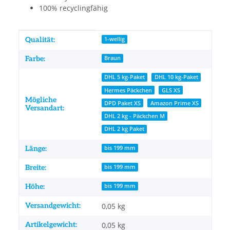
100% recyclingfähig
Produkteigenschaft
Wert
Qualität:
1-wellig
Farbe:
Braun
DHL 5 kg-Paket
DHL 10 kg-Paket
Hermes Päckchen
GLS XS
Mögliche
DPD Paket XS
Amazon Prime XS
Versandart:
DHL 2 kg - Päckchen M
DHL 2 kg Paket
Länge:
bis 199 mm
Breite:
bis 199 mm
Höhe:
bis 199 mm
Versandgewicht:
0,05 kg
Artikelgewicht:
0,05
kg