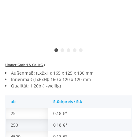
( Roper GmbH & Co. KG )
Außenmaß: (LxBxH): 165 x 125 x 130 mm
Innenmaß (LxBxH): 160 x 120 x 120 mm
Qualität: 1.20b (1-wellig)
ab
Stückpreis / Stk
25
0,18 €
*
250
0,18 €
*
4500
0,18 €
*