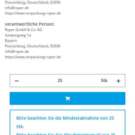
Flossenbürg, Deutschland, 92696
info@roper.de
https://www.verpackung-roper.de
verantwortliche Person:
Roper GmbH & Co. KG
Säubergweg 1a
Bayern
Flossenbürg, Deutschland, 92696
info@roper.de
https://www.verpackung-roper.de
Stk
x
Bitte beachten Sie die Mindestabnahme von 25
Stk.
Bitte beachten Sie das Abnahmeintervall von 25