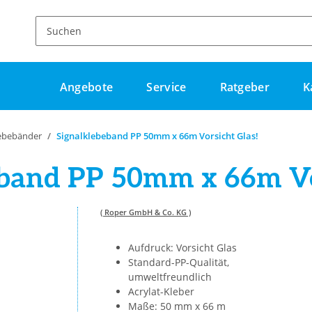
Angebote
Service
Ratgeber
K
ebebänder
Signalklebeband PP 50mm x 66m Vorsicht Glas!
band PP 50mm x 66m Vo
( Roper GmbH & Co. KG )
Aufdruck: Vorsicht Glas
Standard-PP-Qualität,
umweltfreundlich
Acrylat-Kleber
Maße: 50 mm x 66 m