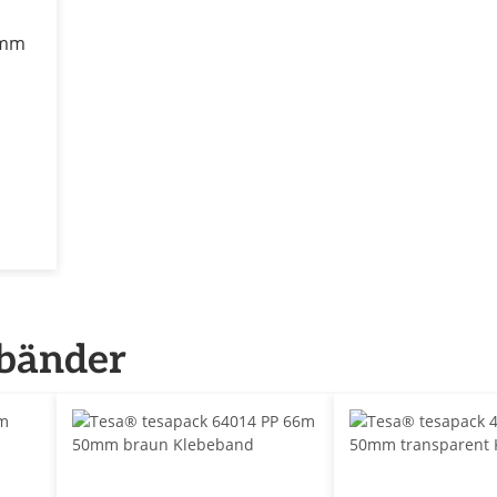
 mm
ebänder