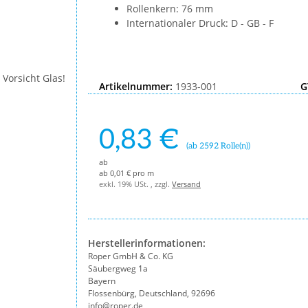
Rollenkern: 76 mm
Internationaler Druck: D - GB - F
Artikelnummer:
1933-001
G
0,83 €
(ab 2592 Rolle(n))
ab
ab 0,01 € pro m
exkl. 19% USt. , zzgl.
Versand
Herstellerinformationen:
Roper GmbH & Co. KG
Säubergweg 1a
Bayern
Flossenbürg, Deutschland, 92696
info@roper.de