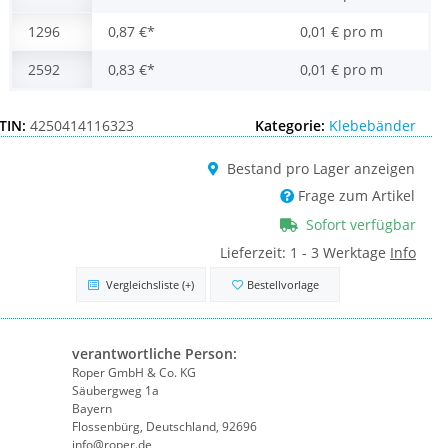
1296
0,87 €
*
0,01 € pro m
2592
0,83 €
*
0,01 € pro m
TIN:
4250414116323
Kategorie:
Klebebänder
Bestand pro Lager anzeigen
Frage zum Artikel
Sofort verfügbar
Lieferzeit:
1 - 3 Werktage
Info
Vergleichsliste
(+)
Bestellvorlage
verantwortliche Person:
Roper GmbH & Co. KG
Säubergweg 1a
Bayern
Flossenbürg, Deutschland, 92696
info@roper.de