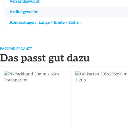
Produkteigenschaft
Wert
Versandgewicht:
Artikelgewicht:
Abmessungen ( Länge × Breite × Höhe ):
PASSEND ERGÄNZT
Das passt gut dazu