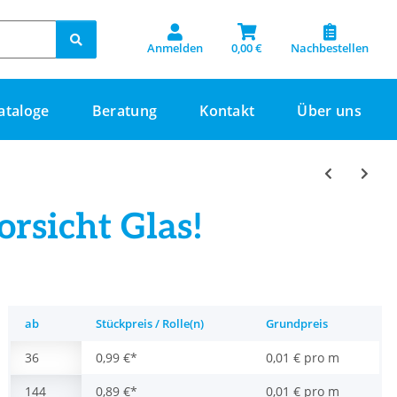
Anmelden
0,00 €
Nachbestellen
ataloge
Beratung
Kontakt
Über uns
rsicht Glas!
ab
Stückpreis / Rolle(n)
Grundpreis
36
0,99 €
*
0,01 € pro m
144
0,89 €
*
0,01 € pro m