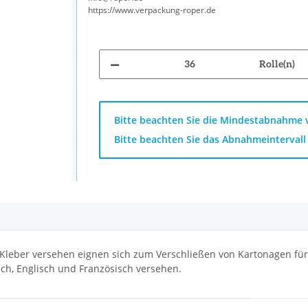
https://www.verpackung-roper.de
Rolle(n)
x
Bitte beachten Sie die Mindestabnahme v
Bitte beachten Sie das Abnahmeintervall 
t-Kleber versehen eignen sich zum Verschließen von Kartonagen f
ch, Englisch und Französisch versehen.