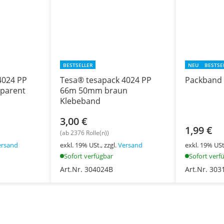
BESTSELLER
NEU
BESTSE
4024 PP
Tesa® tesapack 4024 PP
parent
66m 50mm braun
Klebeband
3,00 €
1,99 €
(ab 2376 Rolle(n))
ersand
exkl. 19% USt., zzgl.
Versand
exkl. 19% USt.
Sofort verfügbar
Sofort verf
Art.Nr. 304024B
Art.Nr. 303