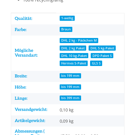
Produkteigenschaft
Wert
Qualität:
1-wellig
Farbe:
Braun
DHL 2 kg - Päckchen M
DHL 2 kg Paket
DHL 5 kg-Paket
Mögliche
Versandart:
DHL 10 kg-Paket
DPD Paket S
Hermes S-Paket
GLS S
Breite:
bis 199 mm
Höhe:
bis 199 mm
Länge:
bis 399 mm
Versandgewicht:
0,10 kg
Artikelgewicht:
0,09
kg
Abmessungen (