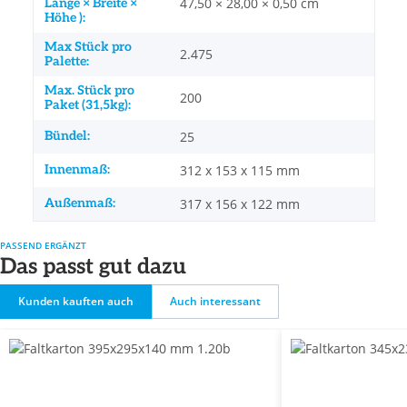
47,50 × 28,00 × 0,50 cm
Länge × Breite ×
Höhe ):
Max Stück pro
2.475
Palette:
Max. Stück pro
200
Paket (31,5kg):
Bündel:
25
Innenmaß:
312 x 153 x 115 mm
Außenmaß:
317 x 156 x 122 mm
PASSEND ERGÄNZT
Das passt gut dazu
Kunden kauften auch
Auch interessant