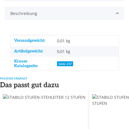
Beschreibung
Produkteigenschaft
Wert
Versandgewicht:
0,01 kg
Artikelgewicht:
0,01
kg
Krause
Seite 237
Katalogseite:
PASSEND ERGÄNZT
Das passt gut dazu