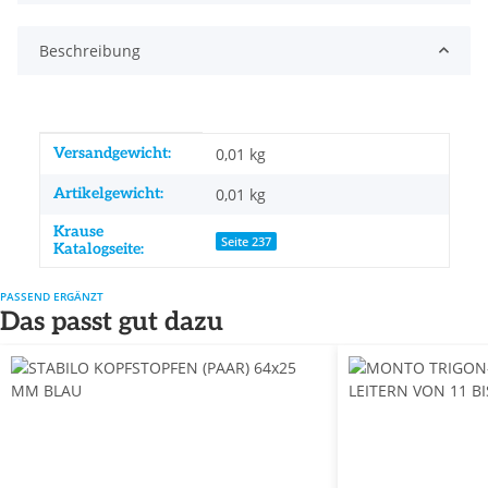
Beschreibung
Produkteigenschaft
Wert
Versandgewicht:
0,01 kg
Artikelgewicht:
0,01
kg
Krause
Seite 237
Katalogseite:
PASSEND ERGÄNZT
Das passt gut dazu