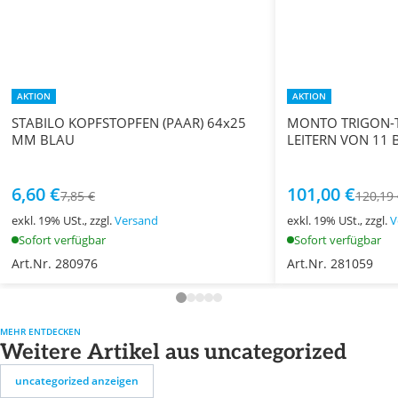
AKTION
AKTION
STABILO KOPFSTOPFEN (PAAR) 64x25
MONTO TRIGON-T
MM BLAU
LEITERN VON 11 
6,60 €
101,00 €
7,85 €
120,19
exkl. 19% USt., zzgl.
Versand
exkl. 19% USt., zzgl.
V
Sofort verfügbar
Sofort verfügbar
Art.Nr. 280976
Art.Nr. 281059
MEHR ENTDECKEN
Weitere Artikel aus uncategorized
uncategorized anzeigen