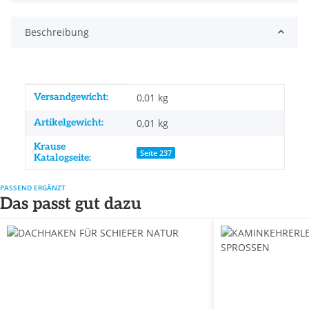
Beschreibung
Produkteigenschaft
Wert
Versandgewicht:
0,01 kg
Artikelgewicht:
0,01
kg
Krause
Seite 237
Katalogseite:
PASSEND ERGÄNZT
Das passt gut dazu