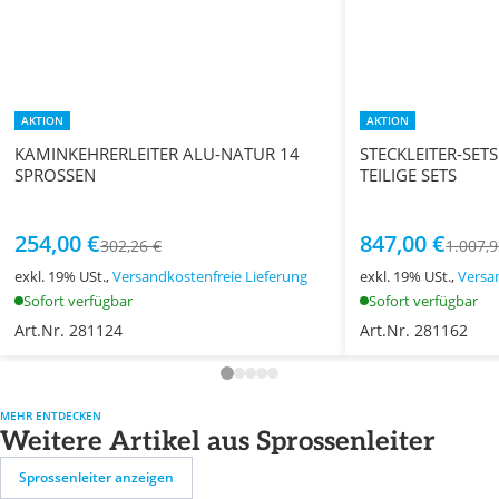
AKTION
AKTION
KAMINKEHRERLEITER ALU-NATUR 14
STECKLEITER-SETS
SPROSSEN
TEILIGE SETS
254,00 €
847,00 €
302,26 €
1.007,9
exkl. 19% USt.,
Versandkostenfreie Lieferung
exkl. 19% USt.,
Versa
Sofort verfügbar
Sofort verfügbar
Art.Nr. 281124
Art.Nr. 281162
MEHR ENTDECKEN
Weitere Artikel aus Sprossenleiter
Sprossenleiter anzeigen