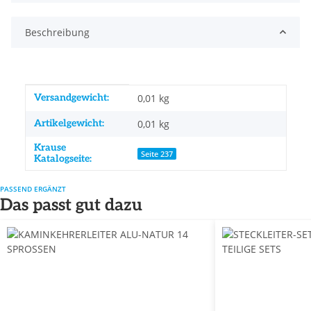
Beschreibung
Produkteigenschaft
Wert
Versandgewicht:
0,01 kg
Artikelgewicht:
0,01
kg
Krause
Seite 237
Katalogseite:
PASSEND ERGÄNZT
Das passt gut dazu