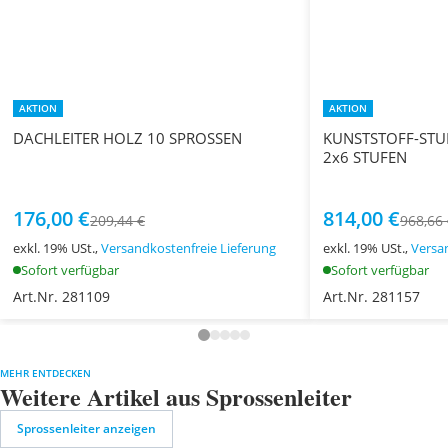
AKTION
AKTION
DACHLEITER HOLZ 10 SPROSSEN
KUNSTSTOFF-STU
2x6 STUFEN
176,00 €
814,00 €
209,44 €
968,66
exkl. 19% USt.,
Versandkostenfreie Lieferung
exkl. 19% USt.,
Versa
Sofort verfügbar
Sofort verfügbar
Art.Nr. 281109
Art.Nr. 281157
MEHR ENTDECKEN
Weitere Artikel aus Sprossenleiter
Sprossenleiter anzeigen