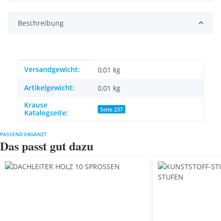
Beschreibung
Produkteigenschaft
Wert
Versandgewicht:
0,01 kg
Artikelgewicht:
0,01
kg
Krause
Seite 237
Katalogseite:
PASSEND ERGÄNZT
Das passt gut dazu