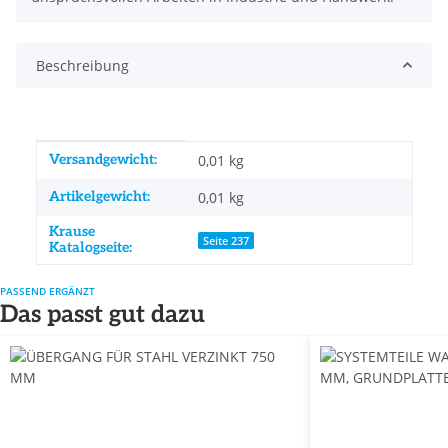
Beschreibung
Produkteigenschaft
Wert
Versandgewicht:
0,01 kg
Artikelgewicht:
0,01
kg
Krause
Seite 237
Katalogseite:
PASSEND ERGÄNZT
Das passt gut dazu