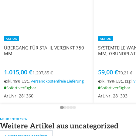
AKTION
AKTION
ÜBERGANG FÜR STAHL VERZINKT 750
SYSTEMTEILE WA
MM
MM, GRUNDPLAT
1.015,00 €
59,00 €
1.207,85 €
70,21 €
exkl. 19% USt.,
Versandkostenfreie Lieferung
exkl. 19% USt., zzgl.
V
Sofort verfügbar
Sofort verfügbar
Art.Nr. 281360
Art.Nr. 281393
MEHR ENTDECKEN
Weitere Artikel aus uncategorized
uncategorized anzeigen