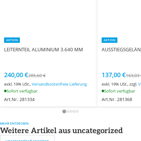
AKTION
AKTION
LEITERNTEIL ALUMINIUM 3.640 MM
AUSSTIEGSGELÄN
240,00 €
137,00 €
285,60 €
163,03
exkl. 19% USt.,
Versandkostenfreie Lieferung
exkl. 19% USt., zzgl.
V
Sofort verfügbar
Sofort verfügbar
Art.Nr. 281334
Art.Nr. 281368
MEHR ENTDECKEN
Weitere Artikel aus uncategorized
uncategorized anzeigen