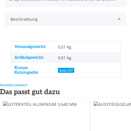
Beschreibung
Produkteigenschaft
Wert
Versandgewicht:
0,01 kg
Artikelgewicht:
0,01
kg
Krause
Seite 237
Katalogseite:
PASSEND ERGÄNZT
Das passt gut dazu