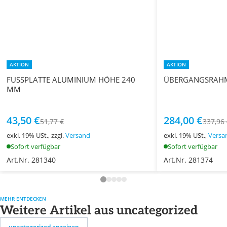
AKTION
AKTION
FUSSPLATTE ALUMINIUM HÖHE 240
ÜBERGANGSRAH
MM
43,50 €
284,00 €
51,77 €
337,96
exkl. 19% USt., zzgl.
Versand
exkl. 19% USt.,
Versa
Sofort verfügbar
Sofort verfügbar
Art.Nr. 281340
Art.Nr. 281374
MEHR ENTDECKEN
Weitere Artikel aus uncategorized
uncategorized anzeigen