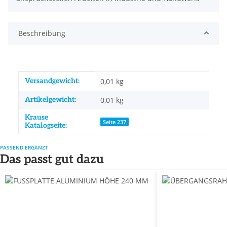
Beschreibung
Produkteigenschaft
Wert
Versandgewicht:
0,01 kg
Artikelgewicht:
0,01
kg
Krause
Seite 237
Katalogseite:
PASSEND ERGÄNZT
Das passt gut dazu