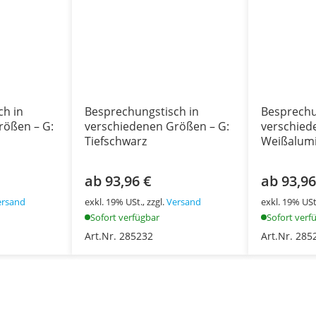
ch in
Besprechungstisch in
Besprechu
rößen – G:
verschiedenen Größen – G:
verschied
Tiefschwarz
Weißalum
ab 93,96 €
ab 93,96
ersand
exkl. 19% USt., zzgl.
Versand
exkl. 19% USt.
Sofort verfügbar
Sofort verf
Art.Nr. 285232
Art.Nr. 285