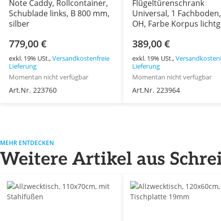
Note Caddy, Rollcontainer,
Flügeltürenschrank
Schublade links, B 800 mm,
Universal, 1 Fachboden,
silber
OH, Farbe Korpus lichtg
Türen oxfordblau,
779,00 €
389,00 €
abschließbar, Maße (Hx
1.000 x 914 x 400 mm
exkl. 19% USt.,
Versandkostenfreie
exkl. 19% USt.,
Versandkostenf
Lieferung
Lieferung
Momentan nicht verfügbar
Momentan nicht verfügbar
Art.Nr. 223760
Art.Nr. 223964
MEHR ENTDECKEN
Weitere Artikel aus Schre