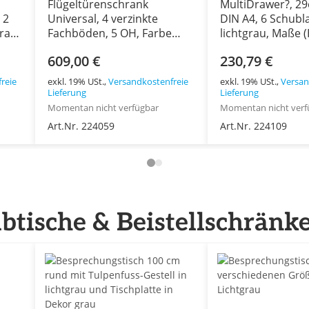
Flügeltürenschrank
MultiDrawer?, 29e
 2
Universal, 4 verzinkte
DIN A4, 6 Schubl
rau,
Fachböden, 5 OH, Farbe
lichtgrau, Maße 
lichtgrau, abschließbar,
x 279 x 380 mm
609,00 €
230,79 €
BxT):
Maße (HxBxT): 1.950 x 914 x
500 mm
reie
exkl. 19% USt.,
Versandkostenfreie
exkl. 19% USt.,
Versan
Lieferung
Lieferung
Momentan nicht verfügbar
Momentan nicht verf
Art.Nr. 224059
Art.Nr. 224109
ibtische & Beistellschränk