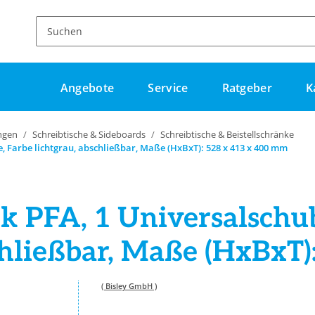
Angebote
Service
Ratgeber
K
ngen
Schreibtische & Sideboards
Schreibtische & Beistellschränke
, Farbe lichtgrau, abschließbar, Maße (HxBxT): 528 x 413 x 400 mm
nk PFA, 1 Universalschu
chließbar, Maße (HxBxT
( Bisley GmbH )