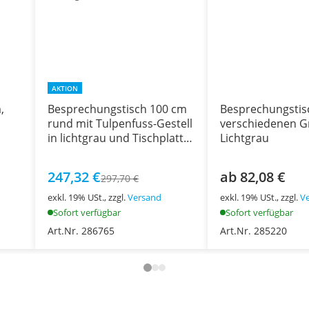
AKTION
,
Besprechungstisch 100 cm
Besprechungstis
rund mit Tulpenfuss-Gestell
verschiedenen G
in lichtgrau und Tischplatte
Lichtgrau
in Dekor grau
247,32 €
ab 82,08 €
297,70 €
exkl. 19% USt., zzgl.
Versand
exkl. 19% USt., zzgl.
V
Sofort verfügbar
Sofort verfügbar
Art.Nr. 286765
Art.Nr. 285220