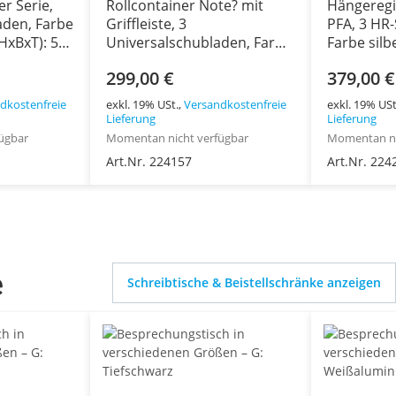
r Serie,
Rollcontainer Note? mit
Hängeregi
aden, Farbe
Griffleiste, 3
PFA, 3 HR
(HxBxT): 590
Universalschubladen, Farbe
Farbe silb
anthrazitgrau, abschließbar,
Maße (HxBx
299,00 €
379,00 €
Maße (HxBxT): 495 x 420 x
400 mm
565 mm
dkostenfreie
exkl. 19% USt.,
Versandkostenfreie
exkl. 19% USt
Lieferung
Lieferung
ügbar
Momentan nicht verfügbar
Momentan ni
Art.Nr. 224157
Art.Nr. 224
e
Schreibtische & Beistellschränke anzeigen