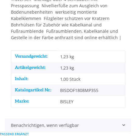
Presspassung  Nivellierfüße zum Ausgleich von
Bodenunebenheiten  werkseitig montierte
Kabelklemmen  Filzgleiter schützen vor Kratzern 
Bohrhülsen für Zubehör wie Kabelkanal und
Fußraumblende  Fußraumblenden, Kabelkanäle und
Gestelle in der Farbe anthrazit sind online erhältlich |
Produkteigenschaft
Wert
Versandgewicht:
1,23 kg
Artikelgewicht:
1,23
kg
Inhalt:
1,00 Stück
Katalogartikel Nr.:
BISDOF1808MP355
Marke:
BISLEY
Benachrichtigen, wenn verfügbar
PASSEND ERGÄNZT