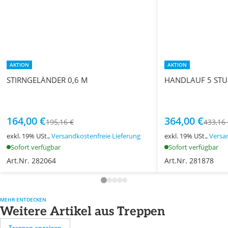
AKTION
AKTION
STIRNGELÄNDER 0,6 M
HANDLAUF 5 STU
164,00 €
364,00 €
195,16 €
433,16
exkl. 19% USt.,
Versandkostenfreie Lieferung
exkl. 19% USt.,
Versa
Sofort verfügbar
Sofort verfügbar
Art.Nr. 282064
Art.Nr. 281878
MEHR ENTDECKEN
Weitere Artikel aus Treppen
Treppen anzeigen