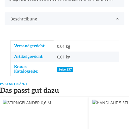
Beschreibung
Produkteigenschaft
Wert
Versandgewicht:
0,01 kg
Artikelgewicht:
0,01
kg
Krause
Seite 237
Katalogseite:
PASSEND ERGÄNZT
Das passt gut dazu