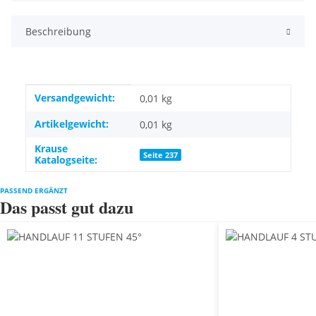
Beschreibung
Produkteigenschaft
Wert
Versandgewicht:
0,01 kg
Artikelgewicht:
0,01
kg
Krause
Seite 237
Katalogseite:
PASSEND ERGÄNZT
Das passt gut dazu