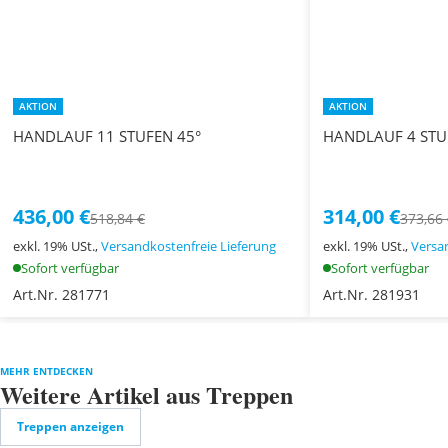
AKTION
AKTION
HANDLAUF 11 STUFEN 45°
HANDLAUF 4 STU
436,00 €
314,00 €
518,84 €
373,66
exkl. 19% USt.,
Versandkostenfreie Lieferung
exkl. 19% USt.,
Versa
Sofort verfügbar
Sofort verfügbar
Art.Nr. 281771
Art.Nr. 281931
MEHR ENTDECKEN
Weitere Artikel aus Treppen
Treppen anzeigen