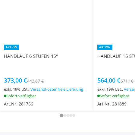
AKTION
AKTION
HANDLAUF 6 STUFEN 45°
HANDLAUF 15 ST
373,00 €
564,00 €
443,87 €
671,16
exkl. 19% USt.,
Versandkostenfreie Lieferung
exkl. 19% USt.,
Versa
Sofort verfügbar
Sofort verfügbar
Art.Nr. 281766
Art.Nr. 281889