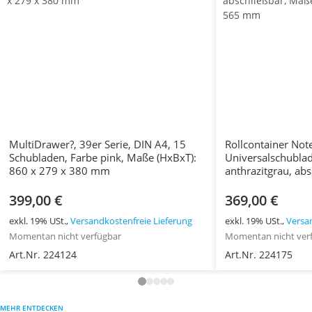
MultiDrawer?, 39er Serie, DIN A4, 15
Rollcontainer Note
Schubladen, Farbe pink, Maße (HxBxT):
Universalschublad
860 x 279 x 380 mm
anthrazitgrau, ab
(HxBxT): 495 x 4
399,00 €
369,00 €
exkl. 19% USt.,
Versandkostenfreie Lieferung
exkl. 19% USt.,
Versa
Momentan nicht verfügbar
Momentan nicht ver
Art.Nr. 224124
Art.Nr. 224175
MEHR ENTDECKEN