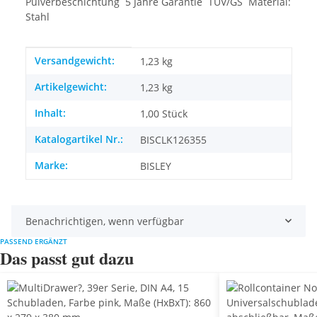
Pulverbeschichtung  5 Jahre Garantie  TÜV/GS  Material:
Stahl
Produkteigenschaft
Wert
Versandgewicht:
1,23 kg
Artikelgewicht:
1,23
kg
Inhalt:
1,00 Stück
Katalogartikel Nr.:
BISCLK126355
Marke:
BISLEY
Benachrichtigen, wenn verfügbar
PASSEND ERGÄNZT
Das passt gut dazu