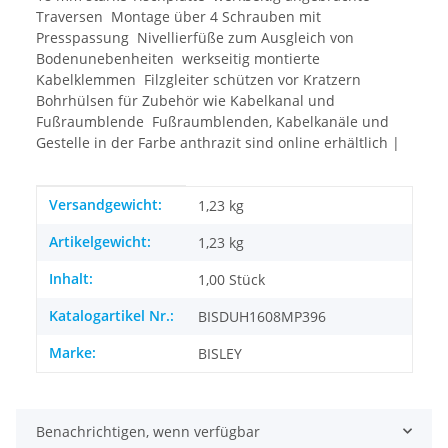
Traversen  Montage über 4 Schrauben mit
Presspassung  Nivellierfüße zum Ausgleich von
Bodenunebenheiten  werkseitig montierte
Kabelklemmen  Filzgleiter schützen vor Kratzern 
Bohrhülsen für Zubehör wie Kabelkanal und
Fußraumblende  Fußraumblenden, Kabelkanäle und
Gestelle in der Farbe anthrazit sind online erhältlich |
Produkteigenschaft
Wert
Versandgewicht:
1,23 kg
Artikelgewicht:
1,23
kg
Inhalt:
1,00 Stück
Katalogartikel Nr.:
BISDUH1608MP396
Marke:
BISLEY
Benachrichtigen, wenn verfügbar