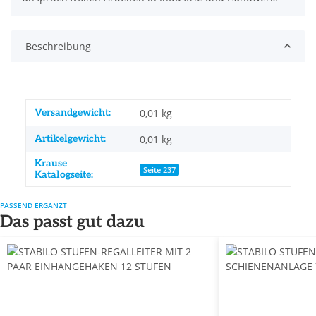
Beschreibung
Produkteigenschaft
Wert
Versandgewicht:
0,01 kg
Artikelgewicht:
0,01
kg
Krause
Seite 237
Katalogseite:
PASSEND ERGÄNZT
Das passt gut dazu