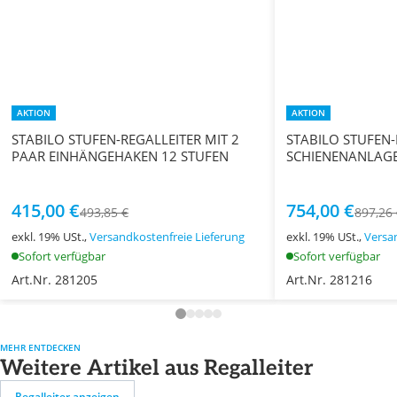
AKTION
AKTION
STABILO STUFEN-REGALLEITER MIT 2
STABILO STUFEN-
PAAR EINHÄNGEHAKEN 12 STUFEN
415,00 €
754,00 €
493,85 €
897,26
exkl. 19% USt.,
Versandkostenfreie Lieferung
exkl. 19% USt.,
Versa
Sofort verfügbar
Sofort verfügbar
Art.Nr. 281205
Art.Nr. 281216
MEHR ENTDECKEN
Weitere Artikel aus Regalleiter
Regalleiter anzeigen