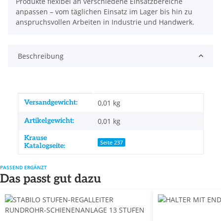
Produkte flexibel an verschiedene Einsatzbereiche
anpassen – vom täglichen Einsatz im Lager bis hin zu
anspruchsvollen Arbeiten in Industrie und Handwerk.
Beschreibung
Produkteigenschaft
Wert
Versandgewicht:
0,01 kg
Artikelgewicht:
0,01
kg
Krause
Seite 237
Katalogseite:
PASSEND ERGÄNZT
Das passt gut dazu