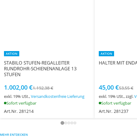
AKTION
AKTION
STABILO STUFEN-REGALLEITER
HALTER MIT END
RUNDROHR-SCHIENENANLAGE 13
STUFEN
1.002,00 €
45,00 €
1.192,38 €
53,55 €
exkl. 19% USt.,
Versandkostenfreie Lieferung
exkl. 19% USt., zzgl.
V
Sofort verfügbar
Sofort verfügbar
Art.Nr. 281214
Art.Nr. 281237
MEHR ENTDECKEN