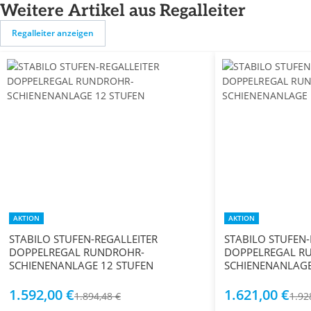
Weitere Artikel aus Regalleiter
Regalleiter anzeigen
AKTION
AKTION
STABILO STUFEN-REGALLEITER
STABILO STUFEN-
DOPPELREGAL RUNDROHR-
DOPPELREGAL R
SCHIENENANLAGE 12 STUFEN
1.592,00 €
1.621,00 €
1.894,48 €
1.92