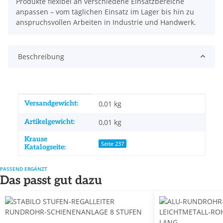
Produkte flexibel an verschiedene Einsatzbereiche
anpassen – vom täglichen Einsatz im Lager bis hin zu
anspruchsvollen Arbeiten in Industrie und Handwerk.
Beschreibung
Produkteigenschaft
Wert
Versandgewicht:
0,01 kg
Artikelgewicht:
0,01
kg
Krause
Seite 237
Katalogseite:
PASSEND ERGÄNZT
Das passt gut dazu