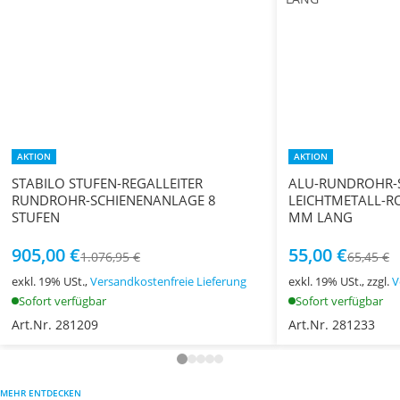
AKTION
AKTION
STABILO STUFEN-REGALLEITER
ALU-RUNDROHR-
RUNDROHR-SCHIENENANLAGE 8
LEICHTMETALL-R
STUFEN
MM LANG
905,00 €
55,00 €
1.076,95 €
65,45 €
exkl. 19% USt.,
Versandkostenfreie Lieferung
exkl. 19% USt., zzgl.
V
Sofort verfügbar
Sofort verfügbar
Art.Nr. 281209
Art.Nr. 281233
MEHR ENTDECKEN